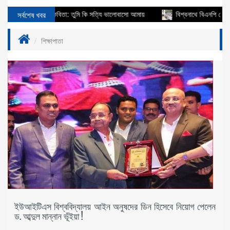
য
সর্বশেষ খবর
কবিতা: তুমি কি সত্যি ভালোবাসো আমায়
বিশ্বনাথে বিএনপি নেতা আবুল কা
শিক্ষাপাতা
ইউআইটিএস বিশ্ববিদ্যালয় আইন অনুষদের ডিন হিসেবে নিয়োগ পেলেন
ড. আব্দুল মান্নান ভূঁইয়া !