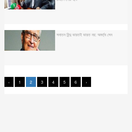
সনাতন হিন্দু ভারতই ভারত নয়: অমর্ত্য সেন
‹
1
2
3
4
5
6
›