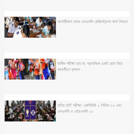
আগামীকাল থেকে এসএসসি রেজিস্ট্রেশন কার্ড বিতরণ
বার্ষিক পরীক্ষা হবে না: প্রাথমিকে একই রোল নিয়ে
পরবর্তীতে ক্লাসে
ঢাবির ভর্তি পরীক্ষা: এমসিকিউ + লিখিত ৮০ এবং
এসএসসি ও এইচএসসি ২০