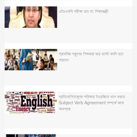
এইচএসসি পরীক্ষা হবে না: শিক্ষামন্ত্রী
প্রাথমিক স্কুলের শিক্ষকরা ঘরে বসেই বদলি হতে
পারবেন
প্রতিযোগিতামূলক পরিক্ষায় ইংরেজিতে ভাল করতে
Subject Verb Agreement সম্পর্কে জানা
আবশ্যক