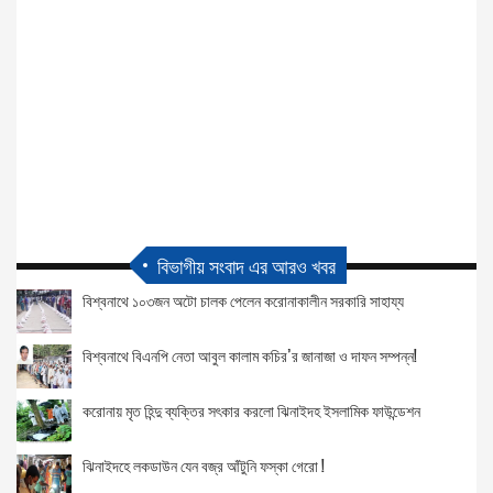
বিভাগীয় সংবাদ এর আরও খবর
বিশ্বনাথে ১০৩জন অটো চালক পেলেন করোনাকালীন সরকারি সাহায্য
বিশ্বনাথে বিএনপি নেতা আবুল কালাম কচির’র জানাজা ও দাফন সম্পন্ন!
করোনায় মৃত হিন্দু ব্যক্তির সৎকার করলো ঝিনাইদহ ইসলামিক ফাউন্ডেশন
ঝিনাইদহে লকডাউন যেন বজ্র আঁটুনি ফস্কা গেরো !