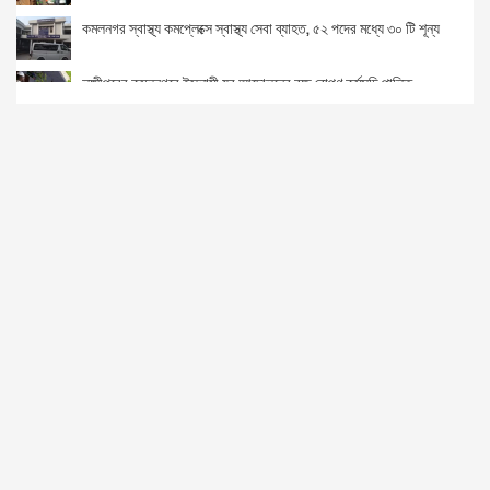
কমলনগর স্বাস্থ্য কমপ্লেক্সে স্বাস্থ্য সেবা ব্যাহত, ৫২ পদের মধ্যে ৩০ টি শূন্য
লক্ষ্মীপুরের কমলনগরে ইসলামী যুব আন্দোলনের বৃক্ষ রোপণ কর্মসূচি পালিত
বিশ্বনাথে করোনা রোগীদের জন্য ফ্রি অক্সিজেন সাপোর্ট উদ্বোধন
ঝিনাইদহে বিয়ের দাবিতে প্রেমিকের বাড়িতে অনশন করছে প্রেমিকা
সরকার ঘোষিত কঠোর লকডাউনে ঝিনাইদহ জেলা পুলিশের অভিযান
তেল বিক্রেতা বৃদ্ধাকে কবিরাজি চিকিৎসা দিলেন আনন্দ গুপ্ত
বিশ্বনাথে তালামীযে ইসলামিয়া পরগনা বাজার আঞ্চলিক শাখার কমিটি গঠন!
সিলেটের বিশ্বনাথে করোনায় আজ ১জনের মৃত্য
রোহিঙ্গা ক্যম্পে পাহাড় ধসে নিহত ৬ আহত আরও ২