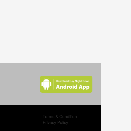
ক্রমশই কনটেইনারের চাপ বাড়ছে চট্টগ্রাম বন্দরে!
ঝিনাইদহে করোনা শনাক্ত ২৮৯ মৃত্যু ৬ জন
রাঙ্গুনিয়ায় কঠোর লকডাউনে প্রথম দিনে মামলা ,জরিমানা আদায়
সিলেটের বিশ্বনাথে ঈদ পরবর্তী লকডাউনের দ্বিতীয়দিন ঢিলেঢালা
ভাবে পার!
লক্ষ্মীপুরের রামগতিতে নদীভাঙা মানুষের ভালোবাসায় সিক্ত হলেন
আওয়ামীলীগ নেতা সাজু!
বিধিনিষেধ বাস্তবায়নে কঠোর ফুলবাড়ী উপজেলা প্রশাসন!!
কমলনগরে মেঘনায় ধরা পড়লো ২২ কেজি ওজনের পাখি মাছ।
মেঘনার অস্বাভাবিক জোয়ারে কমলনগরে ঘরবন্দি হাজার হাজার
মানুষ।
Terms & Condition
কমলনগরে করোনায় প্রাণ গেল স্বাস্থ্য কমপ্লেক্স কর্মীর।
Privacy Policy