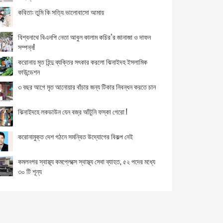
ঝিনাইদহে আমার বাংলাদেশ ফাউন্ডেশনের উদ্যোগে বৃক্ষ রোপন
কবিতা: তুমি কি সত্যি ভালোবাসো আমায়
ঝিনাইদহে আওয়ামী স্বেচ্ছাসেবক লীগের ২৭ তম প্রতিষ্ঠা বার্ষিকী
বিশ্বনাথে বিএনপি নেতা আবুল কালাম কচির’র জানাজা ও দাফন
পালিত
সম্পন্ন!
ভ্যান চাওয়া তেল বিক্রেতা সেই বৃদ্ধা এখন শয্যাশায়ী
করোনায় মৃত হিন্দু ব্যক্তির সৎকার করলো ঝিনাইদহ ইসলামিক
ফাউন্ডেশন
রাঙ্গুনিয়ায় সংবর্ধিত হলেন নবাগত ও বিদায়ী ইউএনও
৩ বছর আগে মৃত আনোয়ার বাঁচার জন্য টিকার নিবন্ধন করতে চান
বৌদ্ধ ধর্মীয় কল্যান ট্রাস্টের ট্রাস্টি নির্বাচিত রঞ্জন বড়ুয়া
ঝিনাইদহে লকডাউন যেন বজ্র আঁটুনি ফস্কা গেরো !
লকডাউনের তৃতীয় দিনেও অভিযান অব্যাহত
করোনামুক্ত দেশ গঠনে সমন্বিত উদ্যোগের বিকল্প নেই
বিশ্বনাথে স্বাস্থ্যবিধি অমান্য করায় অর্থদণ্ড, ৮টি সিএনজি জব্দ
কমলনগর স্বাস্থ্য কমপ্লেক্সে স্বাস্থ্য সেবা ব্যাহত, ৫২ পদের মধ্যে
৩০ টি শূন্য
বিশ্বনাথে স্বাস্থ্যবিধি অমান্য করায় অর্থদণ্ড, ৮টি সিএনজি জব্দ
লকডাউনের মধ্যেও সীমান্ত দিয়ে অবৈধ পারাপার থেমে নেই
মহেশপুর সীমান্ত থেকে ৫ দিনে ৪৯ জন আটক