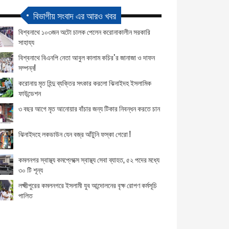
বিভাগীয় সংবাদ এর আরও খবর
বিশ্বনাথে ১০৩জন অটো চালক পেলেন করোনাকালীন সরকারি
সাহায্য
বিশ্বনাথে বিএনপি নেতা আবুল কালাম কচির’র জানাজা ও দাফন
সম্পন্ন!
করোনায় মৃত হিন্দু ব্যক্তির সৎকার করলো ঝিনাইদহ ইসলামিক
ফাউন্ডেশন
৩ বছর আগে মৃত আনোয়ার বাঁচার জন্য টিকার নিবন্ধন করতে চান
ঝিনাইদহে লকডাউন যেন বজ্র আঁটুনি ফস্কা গেরো !
কমলনগর স্বাস্থ্য কমপ্লেক্সে স্বাস্থ্য সেবা ব্যাহত, ৫২ পদের মধ্যে
৩০ টি শূন্য
লক্ষ্মীপুরের কমলনগরে ইসলামী যুব আন্দোলনের বৃক্ষ রোপণ কর্মসূচি
পালিত
বিশ্বনাথে করোনা রোগীদের জন্য ফ্রি অক্সিজেন সাপোর্ট উদ্বোধন