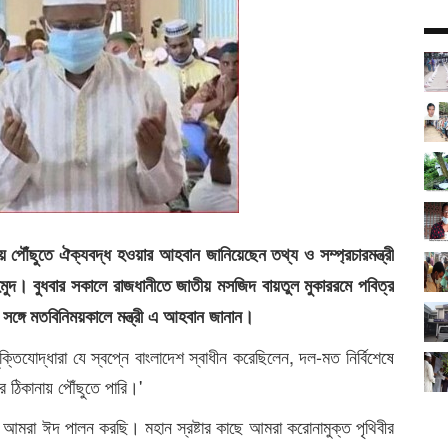
 পৌঁছুতে ঐক্যবদ্ধ হওয়ার আহবান জানিয়েছেন তথ্য ও সম্প্রচারমন্ত্রী
হমুদ। বুধবার সকালে রাজধানীতে জাতীয় মসজিদ বায়তুল মুকাররমে পবিত্র
ঙ্গে মতবিনিময়কালে মন্ত্রী এ আহবান জানান।
ক্তিযোদ্ধারা যে স্বপ্নে বাংলাদেশ স্বাধীন করেছিলেন, দল-মত নির্বিশেষে
 ঠিকানায় পৌঁছুতে পারি।'
ো আমরা ঈদ পালন করছি। মহান স্রষ্টার কাছে আমরা করোনামুক্ত পৃথিবীর