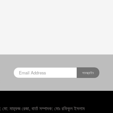
সাবস্ক্রাইব
×
 মো: মাহ্ফুজ রেজা, বার্তা সম্পাদক: মোঃ রফিকুল ইসলাম