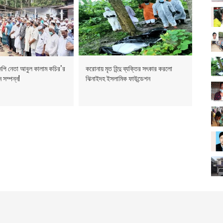
এনপি নেতা আবুল কালাম কচির’র
করোনায় মৃত হিন্দু ব্যক্তির সৎকার করলো
 সম্পন্ন!
ঝিনাইদহ ইসলামিক ফাউন্ডেশন