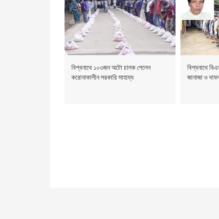
বিশ্বনাথে ১০৩জন অটো চালক পেলেন
বিশ্বনাথে বি
করোনাকালীন সরকারি সাহায্য
জানাজা ও দাফন