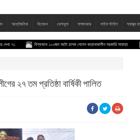
াদ
আর্ন্তজতিক
বিনোদন
খেলাধূলা
সাক্ষাৎকার
লাইফ স্টাইল
স্বাস্থ্য বা
১
বিশ্বনাথে ১০৩জন অটো চালক পেলেন করোনাকালীন সরকারি সাহায্য
কবি
ের ২৭ তম প্রতিষ্ঠা বার্ষিকী পালিত