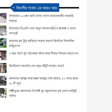
বিভাগীয় সংবাদ এর আরও খবর
বিশ্বনাথে ১০৩জন অটো চালক পেলেন করোনাকালীন সরকারি
সাহায্য
বিশ্বনাথে বিএনপি নেতা আবুল কালাম কচির’র জানাজা ও দাফন
সম্পন্ন!
করোনায় মৃত হিন্দু ব্যক্তির সৎকার করলো ঝিনাইদহ ইসলামিক
ফাউন্ডেশন
৩ বছর আগে মৃত আনোয়ার বাঁচার জন্য টিকার নিবন্ধন করতে চান
ঝিনাইদহে লকডাউন যেন বজ্র আঁটুনি ফস্কা গেরো !
কমলনগর স্বাস্থ্য কমপ্লেক্সে স্বাস্থ্য সেবা ব্যাহত, ৫২ পদের মধ্যে
৩০ টি শূন্য
লক্ষ্মীপুরের কমলনগরে ইসলামী যুব আন্দোলনের বৃক্ষ রোপণ কর্মসূচি
পালিত
বিশ্বনাথে করোনা রোগীদের জন্য ফ্রি অক্সিজেন সাপোর্ট উদ্বোধন