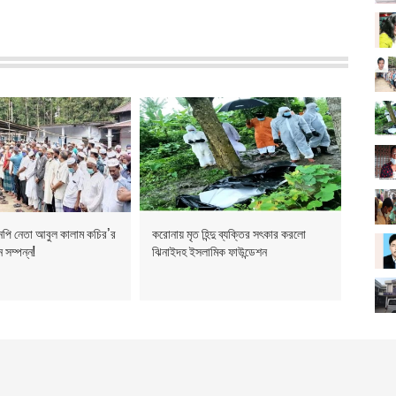
এনপি নেতা আবুল কালাম কচির’র
করোনায় মৃত হিন্দু ব্যক্তির সৎকার করলো
 সম্পন্ন!
ঝিনাইদহ ইসলামিক ফাউন্ডেশন