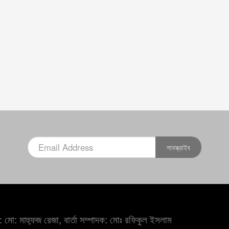
সাবস্ক্রাইব
×
 মো: মাহ্ফুজ রেজা, বার্তা সম্পাদক: মোঃ রফিকুল ইসলাম