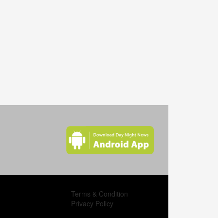
ঝিনাইদহে করোনা শনাক্ত ২৮৯ মৃত্যু ৬ জন
রাঙ্গুনিয়ায় কঠোর লকডাউনে প্রথম দিনে মামলা ,জরিমানা আদায়
সিলেটের বিশ্বনাথে ঈদ পরবর্তী লকডাউনের দ্বিতীয়দিন ঢিলেঢালা
ভাবে পার!
লক্ষ্মীপুরের রামগতিতে নদীভাঙা মানুষের ভালোবাসায় সিক্ত হলেন
আওয়ামীলীগ নেতা সাজু!
বিধিনিষেধ বাস্তবায়নে কঠোর ফুলবাড়ী উপজেলা প্রশাসন!!
কমলনগরে মেঘনায় ধরা পড়লো ২২ কেজি ওজনের পাখি মাছ।
মেঘনার অস্বাভাবিক জোয়ারে কমলনগরে ঘরবন্দি হাজার হাজার
মানুষ।
কমলনগরে করোনায় প্রাণ গেল স্বাস্থ্য কমপ্লেক্স কর্মীর।
Terms & Condition
নতুন ধারার মাস্ক ও স্যানিটাইজার কেন্দ্র উদ্বোধন
Privacy Policy