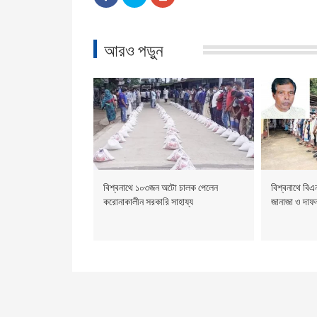
আরও পড়ুন
বিশ্বনাথে ১০৩জন অটো চালক পেলেন
বিশ্বনাথে বি
করোনাকালীন সরকারি সাহায্য
জানাজা ও দাফন