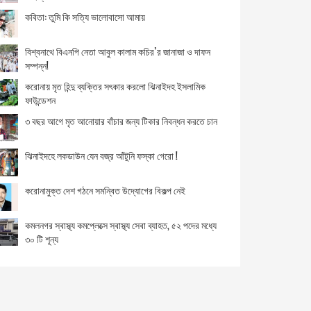
ঝিনাইদহে আমার বাংলাদেশ ফাউন্ডেশনের উদ্যোগে বৃক্ষ রোপন
কবিতা: তুমি কি সত্যি ভালোবাসো আমায়
ভ্যান চাওয়া তেল বিক্রেতা সেই বৃদ্ধা এখন শয্যাশায়ী
বিশ্বনাথে বিএনপি নেতা আবুল কালাম কচির’র জানাজা ও দাফন
সম্পন্ন!
রাঙ্গুনিয়ায় সংবর্ধিত হলেন নবাগত ও বিদায়ী ইউএনও
করোনায় মৃত হিন্দু ব্যক্তির সৎকার করলো ঝিনাইদহ ইসলামিক
ফাউন্ডেশন
বৌদ্ধ ধর্মীয় কল্যান ট্রাস্টের ট্রাস্টি নির্বাচিত রঞ্জন বড়ুয়া
৩ বছর আগে মৃত আনোয়ার বাঁচার জন্য টিকার নিবন্ধন করতে চান
লকডাউনের তৃতীয় দিনেও অভিযান অব্যাহত
ঝিনাইদহে লকডাউন যেন বজ্র আঁটুনি ফস্কা গেরো !
বিশ্বনাথে স্বাস্থ্যবিধি অমান্য করায় অর্থদণ্ড, ৮টি সিএনজি জব্দ
করোনামুক্ত দেশ গঠনে সমন্বিত উদ্যোগের বিকল্প নেই
বিশ্বনাথে স্বাস্থ্যবিধি অমান্য করায় অর্থদণ্ড, ৮টি সিএনজি জব্দ
কমলনগর স্বাস্থ্য কমপ্লেক্সে স্বাস্থ্য সেবা ব্যাহত, ৫২ পদের মধ্যে
৩০ টি শূন্য
লকডাউনের মধ্যেও সীমান্ত দিয়ে অবৈধ পারাপার থেমে নেই
মহেশপুর সীমান্ত থেকে ৫ দিনে ৪৯ জন আটক
ক্রমশই কনটেইনারের চাপ বাড়ছে চট্টগ্রাম বন্দরে!