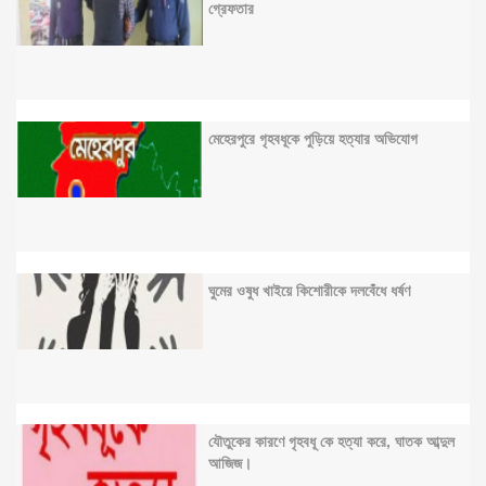
গ্রেফতার
মেহেরপুরে গৃহবধূকে পুড়িয়ে হত্যার অভিযোগ
ঘুমের ওষুধ খাইয়ে কিশোরীকে দলবেঁধে ধর্ষণ
যৌতুকের কারণে গৃহবধূ কে হত্যা করে, ঘাতক আব্দুল
আজিজ।