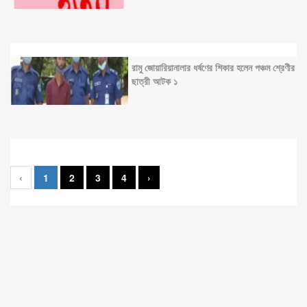
রামু জোয়ারিয়ানালার ধর্ষণের শিকার হলেন পঞ্চম শ্রেণীর
ছাত্রী আটক ১
‹
1
2
3
4
›