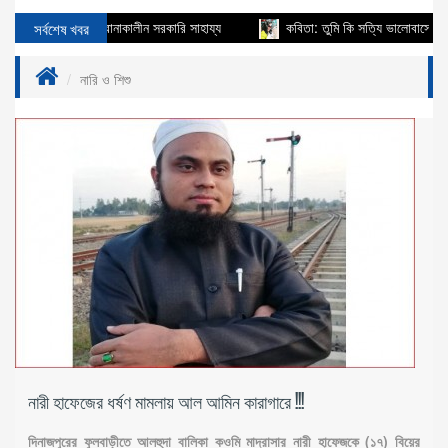
 চালক পেলেন করোনাকালীন সরকারি সাহায্য
সর্বশেষ খবর
কবিতা: তুমি কি সত্যি ভালোবাসো আমায়
নারি ও শিশু
নারী হাফেজের ধর্ষণ মামলায় আল আমিন কারাগারে !!!
দিনাজপুরের ফুলবাড়ীতে আলহুদা বালিকা কওমি মাদ্রাসার নারী হাফেজকে (১৭) বিয়ের