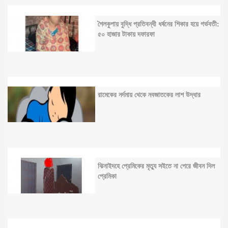
শৈলকুপায় বুদ্ধি প্রতিবন্ধী ধর্ষনের শিকার হয়ে গর্ভবতী:
৫০ হাজার টাকায় দফারফা
রামেকের নর্দমায় থেকে নবজাতকের লাশ উদ্ধার
ঝিনাইদহে প্রেমিকের মৃত্যু সইতে না পেরে জীবন দিল
প্রেমিকা