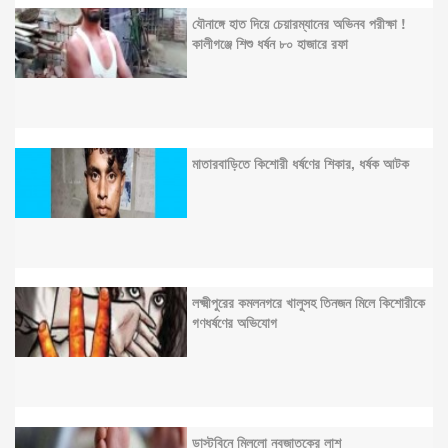
যৌনাঙ্গে হাত দিয়ে চেয়ারম্যানের অভিনব পরীক্ষা !
কালীগঞ্জে শিশু ধর্ষন ৮০ হাজারে রফা
মাতারবাড়িতে কিশোরী ধর্ষণের শিকার, ধর্ষক আটক
লক্ষ্মীপুরের কমলনগরে খালুসহ তিনজন মিলে কিশোরীকে
গণধর্ষণের অভিযোগ
ডাস্টবিনে মিললো নবজাতকের লাশ