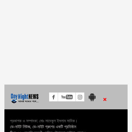
নৌরুটে ফেরি চলাচল বন্ধ, চরম ভোগান্তি যাত্রীরা
যুক্তরাষ্ট্রের কাছে ১০-২০ মিলিয়ন টিকা চাওয়া হয়েছে
‘‍নবসৃষ্ট অবকাঠামো ও জলযান’ উদ্বোধন করলেন শেখ হাসিনা
১২ মে চীনের উপহারের টিকা কবে আসছে : পররাষ্ট্রমন্ত্রী
ঈদের ছুটিতে কর্মজীবীদের কর্মস্থলে থাকার নির্দেশ
লিবিয়া থেকে দেশে ফিরছেন ১৬০ বাংলাদেশি
পশ্চিমবঙ্গের মুখ্যমন্ত্রী মমতা ব্যানার্জিকে অভিনন্দন জানালেন পররাষ্ট্রমন্ত্রী
×
আগামী ১৬ মে পর্যন্ত বাড়ল কঠোর লকডাউন
প্রকাশক ও সম্পাদক: মোঃ সাদেকুল ইসলাম সাদিক।
দেশে করোনায় আরও ৬৯ জনের মৃত্যু
ডে-নাইট নিউজ, ডে-নাইট গ্রুপের একটি প্রতিষ্ঠান