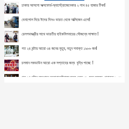
ঢাকায় আসলো অক্সফোর্ড-অ্যাস্ট্রোজেনেকার ২ লাখ ৪৫ হাজার টিকা!
বেনাপোল দিয়ে ঈদের দিনও ভারত থেকে অক্সিজেন এলো!
রেলপথমন্ত্রীর সাথে ভারতীয় হাইকমিশনারের সৌজন্যে সাক্ষাত !
গত ২৪ ঘন্টায় আরো ৩৪ জনের মৃত্যু, নতুন শনাক্ত ১৯৮৮ জন!
চলমান লকডাউন আরো এক সপ্তাহের জন্য বৃদ্ধি পাচ্ছে !
গত ২৪ ঘন্টার ব্যবধানে করোনাভাইরাসে মৃত্যু বেড়ে ৩৮ জনে হয়েছে, শনাক্ত ১০২৮
করোনাভাইরাসে আরো ৩১ জনের মৃত্যু হয়েছে যা গত ৫০ দিনের মধ্যে সর্বনিম্ন!
দেশে করোনায় আরও ৪৫ জনের মৃত্যু
আজ খালেদা জিয়ার বিদেশে চিকিৎসার বিষয়ে মতামত জানাবে আইন মন্ত্রণালয়