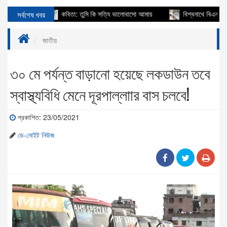
াহায্য
সর্বশেষ খবর
কবিতা: তুমি কি সত্যি ভালোবাসো আমায়
বিশ্বনাথে বিএনপি নেতা আ
জাতীয়
৩০ মে পর্যন্ত বাড়ানো হয়েছে লকডাউন তবে
স্বাস্থ্যবিধি মেনে দূরপাল্লাার বাস চলবে!
প্রকাশিত: 23/05/2021
ডে-নােইট নিউজ