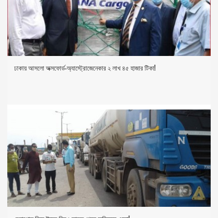
ঢাকায় আসলো অক্সফোর্ড-অ্যাস্ট্রোজেনেকার ২ লাখ ৪৫ হাজার টিকা!