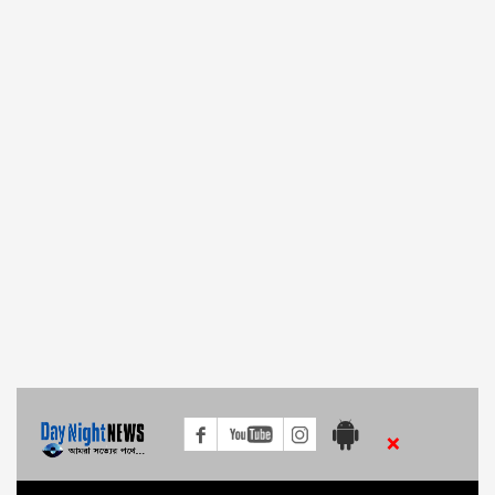
আজ খালেদা জিয়ার বিদেশে চিকিৎসার বিষয়ে মতামত জানাবে আইন মন্ত্রণালয়
নৌরুটে ফেরি চলাচল বন্ধ, চরম ভোগান্তি যাত্রীরা
যুক্তরাষ্ট্রের কাছে ১০-২০ মিলিয়ন টিকা চাওয়া হয়েছে
‘‍নবসৃষ্ট অবকাঠামো ও জলযান’ উদ্বোধন করলেন শেখ হাসিনা
১২ মে চীনের উপহারের টিকা কবে আসছে : পররাষ্ট্রমন্ত্রী
ঈদের ছুটিতে কর্মজীবীদের কর্মস্থলে থাকার নির্দেশ
লিবিয়া থেকে দেশে ফিরছেন ১৬০ বাংলাদেশি
পশ্চিমবঙ্গের মুখ্যমন্ত্রী মমতা ব্যানার্জিকে অভিনন্দন জানালেন পররাষ্ট্রমন্ত্রী
×
আগামী ১৬ মে পর্যন্ত বাড়ল কঠোর লকডাউন