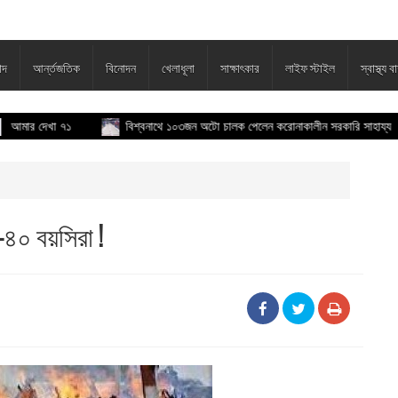
াদ
আর্ন্তজতিক
বিনোদন
খেলাধূলা
সাক্ষাৎকার
লাইফ স্টাইল
স্বাস্থ্য বা
েখা ৭১
বিশ্বনাথে ১০৩জন অটো চালক পেলেন করোনাকালীন সরকারি সাহায্য
-৪০ বয়সিরা !