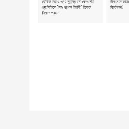
ডেভিড লিয়াও এবং 'সুরেন্দ্র রসা কে এশিয়া
চীন থেকে ছড়ি
প্যাসিফিকে "সহ- প্রধান নির্বাহী" হিসাবে
ব্রিটেনের!
নিয়োগ প্রদান।