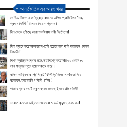
আর্ন্তজতিক এর আরও খবর
ডেভিড লিয়াও এবং 'সুরেন্দ্র রসা কে এশিয়া প্যাসিফিকে "সহ-
প্রধান নির্বাহী" হিসাবে নিয়োগ প্রদান।
চীন থেকে ছড়িছে করোনাভাইরাস দাবী ব্রিটেনের!
চীনা ল্যাবে করোনাভাইরাস তৈরি হয়েছে বলে দাবি করেছেন একদল
বিজ্ঞানী !
বিশ্ব স্বাস্থ্য সংস্থার মতে,সারাবিশ্বে করোনায় ৬০ থেকে ৮০
লাখ মানুষের মৃত্যু হয়ে থাকতে পারে।
দক্ষিণ আফ্রিকার প্রেসিডেন্ট ফিলিস্তিনিদের সমর্থন জানিয়ে
বলেছেন,ইসরায়েলি বর্ণবাদী রাষ্ট্র !
গাজায় প্রায় ৫০টি স্কুল ধ্বংস করেছে ইসরায়েলি বাহিনী!
ভারতে করোনা ভাইরাসে আবারো রেকর্ড মৃত্যু ৪,৫২৯ জন!
এবার ইসরায়েল লেবাননে কামান হামলা চালিয়েছে