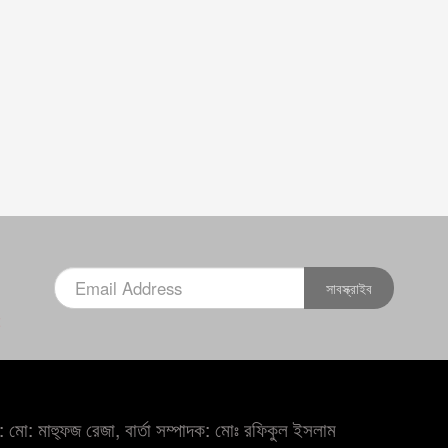
সাবস্ক্রাইব
×
 মো: মাহ্ফুজ রেজা, বার্তা সম্পাদক: মোঃ রফিকুল ইসলাম