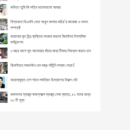
একসঙ্গে ৯ সন্তান জন্ম দিলেন ২৫ বছর বয়সি গৃহবধূ
কবিতা: তুমি কি সত্যি ভালোবাসো আমায়
বিশ্বে একদিনে করোনায় ১৪ হাজার মানুষের মৃত্যু
বিশ্বনাথে বিএনপি নেতা আবুল কালাম কচির’র জানাজা ও দাফন
সম্পন্ন!
ভারতে একদিনে করোনায় সাড়ে ৩ হাজারের বেশি মৃত্যু
করোনায় মৃত হিন্দু ব্যক্তির সৎকার করলো ঝিনাইদহ ইসলামিক
ফাউন্ডেশন
মেক্সিকোতে মেট্রো ট্রেন দুর্ঘটনায় নিহত ১৫
৩ বছর আগে মৃত আনোয়ার বাঁচার জন্য টিকার নিবন্ধন করতে চান
ভারতে করোনা শনাক্ত ২ কোটি ছাড়িয়েছে
ঝিনাইদহে লকডাউন যেন বজ্র আঁটুনি ফস্কা গেরো !
ভারতে করোনায় গত একদিনে আরও সাড়ে তিন হাজার মৃত্যু
করোনামুক্ত দেশ গঠনে সমন্বিত উদ্যোগের বিকল্প নেই
৫০ হাজার ভোটে হারলেন টলিউড অভিনেত্রী শ্রাবন্তী
কমলনগর স্বাস্থ্য কমপ্লেক্সে স্বাস্থ্য সেবা ব্যাহত, ৫২ পদের মধ্যে
৩০ টি শূন্য
ইরানে মহানবীকে (সা.) নিয়ে কটূক্তি করায় দুজনের ফাঁসি
ফের বিপুল ব্যবধানে জয় পেল মমতার তৃণমূল