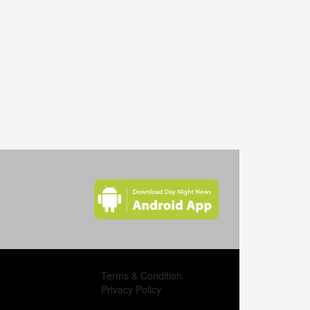
অক্সিজেন চাহিদার শীর্ষে ভারত, দৈনিক দরকার ১৯ লাখ সিলিন্ডার
ভারতে আজও করোনায় সাড়ে ৩ হাজারের বেশি মানুষের মৃত্যু
করোনায় ভারত থেকে অস্ট্রেলিয়ায় গেলে ৫ বছরের জেল
আগামী জুলাইয়ের আগে ভারতীয় টিকা পাবে না প্রতিবেশীরা
ভারতে গত ২৪ ঘন্টায় সাড়ে ৩ হাজার করোনা রোগীর মৃত্যু
ভারতে সব রেকর্ড ভেঙ্গে একদিনে আক্রান্ত পৌনে ৪ লাখ মানুষ
দিল্লির খোলা মাঠ ও পার্কিং লটে অস্থায়ী শ্মশান
ভারতে ফের হাসপাতালে আগুন, নিহত ৪
Terms & Condition
এবার করোনায় আক্রান্ত মিঠুন চক্রবর্তী
Privacy Policy