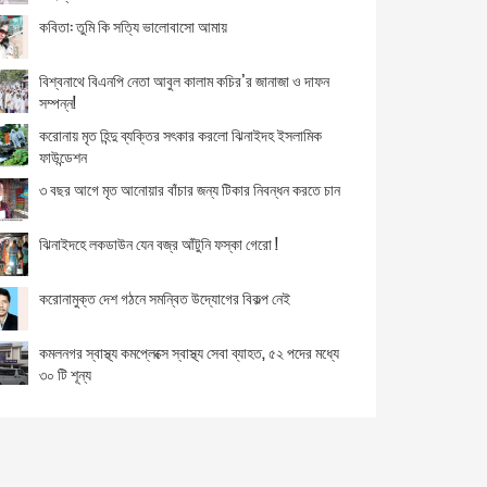
ভ্যাকসিনের তথ্য পেতে উত্তর কোরিয়ার সাইবার আক্রমণ
কবিতা: তুমি কি সত্যি ভালোবাসো আমায়
যুক্তরাজ্যে
দেশে গত ২৪ ঘন্টায় ডেঙ্গুতে ২ জনের মৃত্যু
বিশ্বনাথে বিএনপি নেতা আবুল কালাম কচির’র জানাজা ও দাফন
সম্পন্ন!
মাধবপুরে অনির্দিষ্টকালের ধর্মঘট পালন করছে স্বাস্থ্য সহকারীরা
করোনায় মৃত হিন্দু ব্যক্তির সৎকার করলো ঝিনাইদহ ইসলামিক
ফাউন্ডেশন
শরীরে ইউরিক অ্যাসিড নিয়ন্ত্রণে করনীয়
৩ বছর আগে মৃত আনোয়ার বাঁচার জন্য টিকার নিবন্ধন করতে চান
করোনায় পররাষ্ট্রমন্ত্রী ও পররাষ্ট্র সচিব আক্রান্ত
ঝিনাইদহে লকডাউন যেন বজ্র আঁটুনি ফস্কা গেরো !
দেশে করোনায় নতুন করে আরও ৩২ জনের মৃত্যু, নতুন শনাক্ত
করোনামুক্ত দেশ গঠনে সমন্বিত উদ্যোগের বিকল্প নেই
২২৩০
‘সকলেই যেন খোদার রহমত পাওয়ার সুযোগ পাই’
কমলনগর স্বাস্থ্য কমপ্লেক্সে স্বাস্থ্য সেবা ব্যাহত, ৫২ পদের মধ্যে
৩০ টি শূন্য
দেশে অ্যান্টিজেন পরীক্ষা আগামী সপ্তাহে চালু হতে পারে
করোনায় দ্বিতীয় সংক্রমণ ৬ মাসের মধ্যে সম্ভাবনা নেই