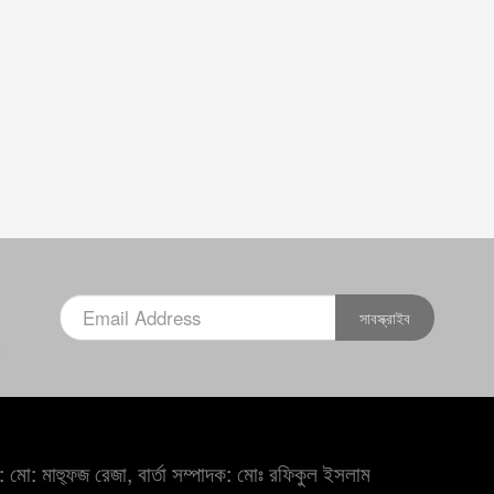
সাবস্ক্রাইব
×
 মো: মাহ্ফুজ রেজা, বার্তা সম্পাদক: মোঃ রফিকুল ইসলাম