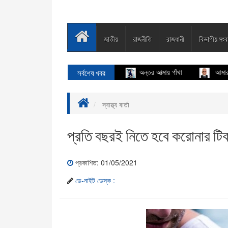
জাতীয়
রাজনীতি
রাজধানী
বিভাগীয় সংব
সর্বশেষ খবর
অন্তর আত্মায় গাঁথা
আমার দেখা ৭১
স্বাস্থ্য বার্তা
প্রতি বছরই নিতে হবে করোনার টিক
প্রকাশিত: 01/05/2021
ডে-নাইট ডেস্ক :