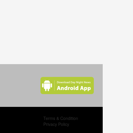
মাস্কবিহীন মানুষগুলোকে নগ্নবাদী বলে আখ্যা দিলেন বিল গেটস
দাঁতের বেশি ব্যথা হলে যা যা করবেন
যুব ও ক্রীড়া প্রতিমন্ত্রী জাহিদ আহসান করোনায় আক্রান্ত
দেশে অনুমোদনহীন কোনও হাসপাতাল, ক্লিনিক কাজ করতে
পারবেনাঃ স্বাস্থ্যমন্ত্রী
র‌্যাবের মহাপরিচালক করোনায় আক্রান্ত
করোনাভাইরাসে আক্রান্ত মাহবুবউল আলম হানিফ
সারা বিশ্বে করোনা আরও ভয়ংকার রূপ নিচ্ছে
মানসিক সমস্যা দেখা দিচ্ছে করোনা থেকে সুস্থ ২০ শতাংশ রোগী
Terms & Condition
আসছে শীতে খুসখুসে কাশি হলে যা করবেন
Privacy Policy