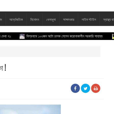
াদ
আর্ন্তজতিক
বিনোদন
খেলাধূলা
সাক্ষাৎকার
লাইফ স্টাইল
স্বাস্থ্য বা
বিশ্বনাথে ১০৩জন অটো চালক পেলেন করোনাকালীন সরকারি সাহায্য
কবিত
া !