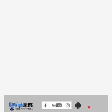
দেশে করোনা ভাইরাসে আরো ৪৫ জনের মৃত্যু, আক্রান্ত ৫০,৪২ জন!
আজ ডায়াবেটিস সচেতনতা দিবস
অসুস্থ বাবুনগরীকে দেখতে হাসপাতালে গেলেন ধর্ম প্রতিমন্ত্রী
প্রধানমন্ত্রী বা স্বাস্থ্যমন্ত্রী আগে ভ্যাকসিন নিলে কোনও ভ্রান্ত ধারণা থাকত না: বি
চৌধুরী
ভারতের উপহারের ২০ লক্ষ ভ্যাকসিনের ডোজ আজ আসছে
করোনাভাইরাস ধ্বংস করতে 'নাজাল স্প্রে' আবিস্কারের দাবি করেছে
বিআরআইসিএম
সেরাম এবং ভারত বায়োটেক ভ্যাকসিন অনুমোদিত হয়নি
শিক্ষামন্ত্রী ডা. দীপু মনি করোনায় আক্রান্ত
ফাইজার ভ্যাকসিন সর্বসাধারণের ব্যবহারের জন্য অনুমোদিত
×