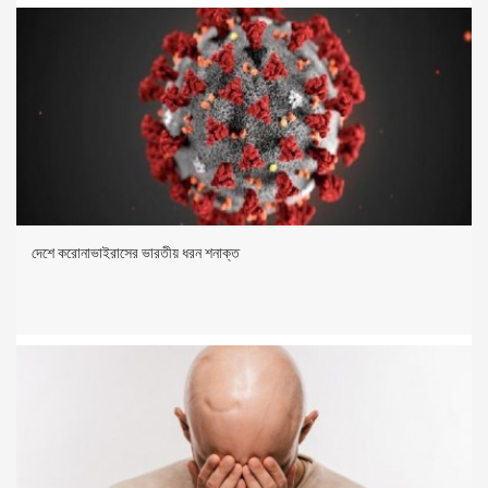
দেশে করোনাভাইরাসের ভারতীয় ধরন শনাক্ত