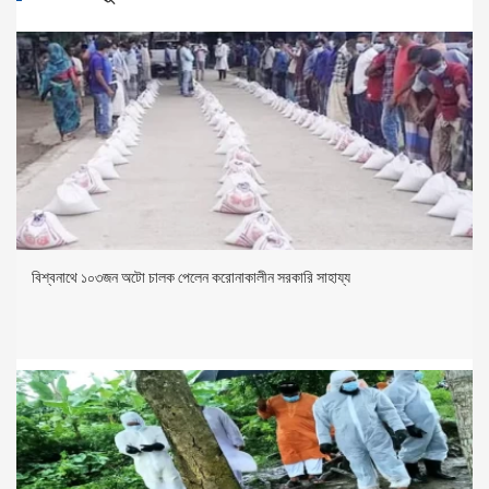
বিশ্বনাথে ১০৩জন অটো চালক পেলেন করোনাকালীন সরকারি সাহায্য