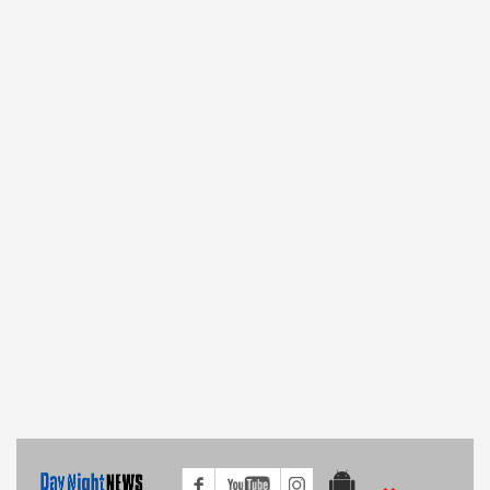
ঝিনাইদহে বিয়ের দাবিতে প্রেমিকের বাড়িতে অনশন করছে প্রেমিকা
সরকার ঘোষিত কঠোর লকডাউনে ঝিনাইদহ জেলা পুলিশের অভিযান
তেল বিক্রেতা বৃদ্ধাকে কবিরাজি চিকিৎসা দিলেন আনন্দ গুপ্ত
বিশ্বনাথে তালামীযে ইসলামিয়া পরগনা বাজার আঞ্চলিক শাখার কমিটি গঠন!
সিলেটের বিশ্বনাথে করোনায় আজ ১জনের মৃত্য
রোহিঙ্গা ক্যম্পে পাহাড় ধসে নিহত ৬ আহত আরও ২
ফুলবাড়ীতে সজিব ওয়াজেদ জয়ের জন্মদিন পালন
লক্ষ্মীপুরের কমলনগরে নদীতে বিলিন হওয়া ক্লিনিক পুনঃস্থাপনের কোন উদ্যোগ নেই
প্রধানমন্ত্রীর ঈদ উপহারের ৫০০ টাকা থেকে বঞ্চিত
×