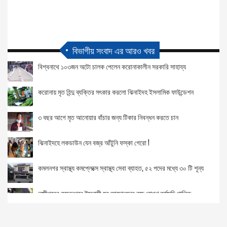
বিভাগীয় সংবাদ এর আরও খবর
বিশ্বনাথে ১০৩জন অটো চালক পেলেন করোনাকালীন সরকারি সাহায্য
করোনায় মৃত হিন্দু ব্যক্তির সৎকার করলো ঝিনাইদহ ইসলামিক ফাউন্ডেশন
৩ বছর আগে মৃত আনোয়ার বাঁচার জন্য টিকার নিবন্ধন করতে চান
ঝিনাইদহে লকডাউন যেন বজ্র আঁটুনি ফস্কা গেরো !
কমলনগর স্বাস্থ্য কমপ্লেক্সে স্বাস্থ্য সেবা ব্যাহত, ৫২ পদের মধ্যে ৩০ টি শূন্য
লক্ষ্মীপুরের কমলনগরে ইসলামী যুব আন্দোলনের বৃক্ষ রোপণ কর্মসূচি পালিত
বিশ্বনাথে করোনা রোগীদের জন্য ফ্রি অক্সিজেন সাপোর্ট উদ্বোধন