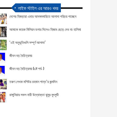
লাইফ স্টাইল এর আরও খবর
দেশের হিজড়ারা এবার আদমশুমারিতে আলাদা পরিচয় পাচ্ছেন
আমাকে কয়েক মিলিয়ন ডলার দিলেও হিজাব ছেড়ে দেব না: হালিমা
‘এই অনুভূতিগুলি সম্পূর্ণ আলাদা’
জীবন বড় বৈচিত্রময়
জীবন বড় বৈচিত্রময় (৬ষ্ট পর্ব- )
তরুণ লেখক মশিউর রহমান শান্ত’র জন্মদিন
রাঙ্গুনিয়ায় সফল নারী উদ্যোক্তা ঝুমুর মুৎসুদ্দী
দানশীল ব্যাক্তিত্ব দিপেন সাহার জন্মদিনে রাঙ্গুনিয়া বিবেকানন্দ
শিক্ষা ও সংস্কৃতি পরিষদের শুভেচ্ছা বার্তা