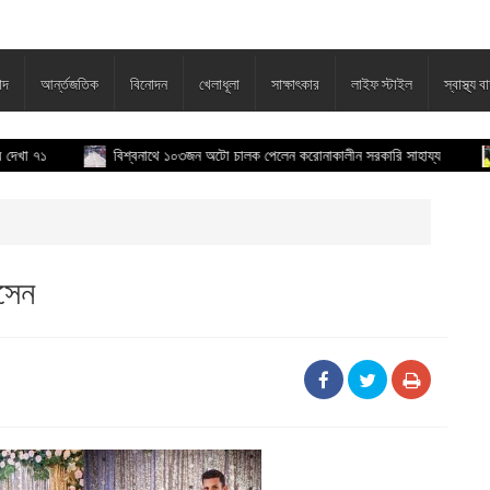
াদ
আর্ন্তজতিক
বিনোদন
খেলাধূলা
সাক্ষাৎকার
লাইফ স্টাইল
স্বাস্থ্য বা
বিশ্বনাথে ১০৩জন অটো চালক পেলেন করোনাকালীন সরকারি সাহায্য
কবিত
োসেন