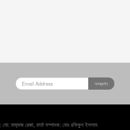
সাবস্ক্রাইব
×
 মো: মাহ্ফুজ রেজা, বার্তা সম্পাদক: মোঃ রফিকুল ইসলাম