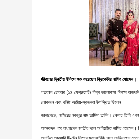
জীবনের দ্বিতীয় ইনিংস শুরু করেছেন ক্রিকেটার নাসির হোসেন।
গতকাল রোববার (১৪ ফেব্রুয়ারি) বিশ্ব ভালোবাসা দিবসে রাজধান
লোকজন এবং ঘনিষ্ঠ আত্মীয়-স্বজনরা উপস্থিত ছিলেন।
জানাগেছে, নাসিরের নববধূর নাম তামিমা তাম্মি। পেশায় তিনি এ
অনেকদন ধরে বাংলাদেশ জাতীয় দলে অনিয়মিত নাসির হোসেন। ফিটনে
অনুষ্ঠিত আবুধাবি টি-টেন লিগের ফ্র্যাঞ্চাইজি পুনে ডেভিলসের