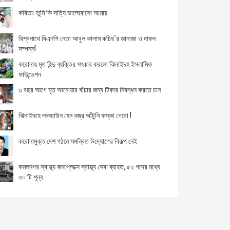
আজ বিএনপির মহাসচিব মির্জা ফখরুলের জন্ম দিন
কবিতা: তুমি কি সত্যি ভালোবাসো আমায়
আজ পল্লীকবি জসীম উদ্দীনের জন্মবার্ষিকী
বিশ্বনাথে বিএনপি নেতা আবুল কালাম কচির’র জানাজা ও দাফন
সম্পন্ন!
সাংবাদিক জহরুল ইসলাম জীবন এর ২৪ তম জন্মদিন আজ
করোনায় মৃত হিন্দু ব্যক্তির সৎকার করলো ঝিনাইদহ ইসলামিক
ফাউন্ডেশন
সি এন বাংলা টিভি'তে রামু উপজেলা প্রতিনিধি হলেন
৩ বছর আগে মৃত আনোয়ার বাঁচার জন্য টিকার নিবন্ধন করতে চান
মোঃসাইদুজ্জামান সাঈদ।
শরীরের ওজন কমাবে গোলমরিচ
ঝিনাইদহে লকডাউন যেন বজ্র আঁটুনি ফস্কা গেরো !
অবসরপ্রাপ্ত এক উপ সচিবের আবেগঘন স্ট্যাটাস
করোনামুক্ত দেশ গঠনে সমন্বিত উদ্যোগের বিকল্প নেই
খাওয়ার পর পরই যেসব কাজ করা আমাদের ঠিক নয়
কমলনগর স্বাস্থ্য কমপ্লেক্সে স্বাস্থ্য সেবা ব্যাহত, ৫২ পদের মধ্যে
৩০ টি শূন্য
ত্বকের সমস্যার সমাধান করবে দুধ
গাড়িতে উঠলেই বমি বমি ভাব? জেনে নিন কী করবেন