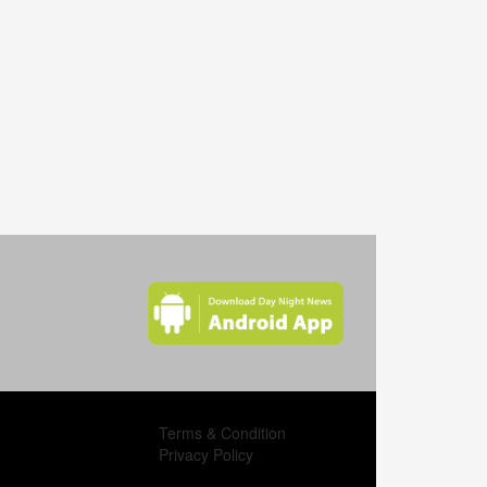
চোখের কর্নিয়ায় আঘাত লাগলে কী করা উচিত
শরীলের দুর্গন্ধ এড়াতে যে খাবার গুলো ত্যাগ করবেন
আপনার শরীরে মারাত্মক ক্ষতি করে যে সবজিগুলো
হলুদের পানির পাঁচ গুণ
ডায়াবেটিস নিয়ন্ত্রন চাল ।
ওজন নিয়ন্ত্রনের জন্য ৩টি বিষয় মাথায় রাখবেন
Terms & Condition
Privacy Policy