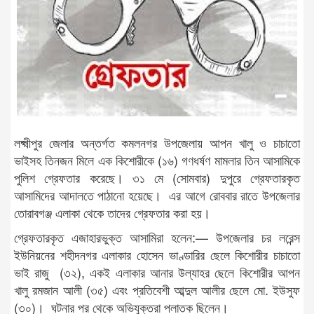
লক্ষ্মীপুর জেলার অন্তর্গত কমলনগর উপজেলায় আপন খালু ও চাচাতো
ভাইসহ তিনজন মিলে এক কিশোরীকে (১৬) গণধর্ষণ মামলার তিন আসামিকে
পুলিশ গ্রেফতার করেছে। ৩১ মে (সোমবার) দুপুরে গ্রেফতারকৃত
আসামিদের আদালতে পাঠানো হয়েছে। এর আগে রোববার রাতে উপজেলার
তোরাবগঞ্জ এলাকা থেকে তাদের গ্রেফতার করা হয়।
গ্রেফতারকৃত এজাহারভুক্ত আসামিরা হলেন:— উপজেলার চর লরেন্স
ইউনিয়নের শহীদনগর এলাকার হোসেন ভাণ্ডারির ছেলে কিশোরীর চাচাতো
ভাই রাজু (৩২), একই এলাকার আনার উল্যাহর ছেলে কিশোরীর আপন
খালু রমজান আলী (৩৫) এবং প্রতিবেশী আব্দুল আলীর ছেলে মো. ইউসুফ
(৩০)। ঘটনার পর থেকে অভিযুক্তরা পলাতক ছিলেন।