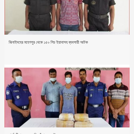
ঝিনাইদহের মহেশপুর থেকে ১৫০ পিচ ইয়াবাসহ ব্যবসায়ী আটক