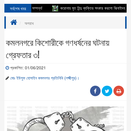
জানাজা ও দাফন সম্পন্ন!
সর্বশেষ খবর
করোনায় মৃত হিন্দু ব্যক্তির সৎকার করলো ঝিনাইদহ ইসলামিক ফ
অপরাধ
কমলনগরে কিশোরীকে গণধর্ষনের ঘটনায়
গ্রেফতার ৩!
প্রকাশিত: 01/06/2021
মোঃ ইউসুফ হোসাইন কমলনগর প্রতিনিধি (লক্ষ্মীপুর)।