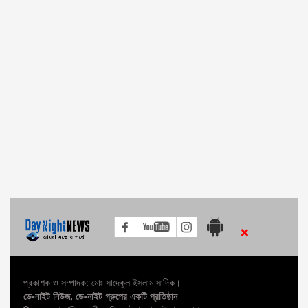
রাজধানীর কোতয়ালীতে র‌্যাবের অভিযানে ২ মাদক ব্যবসায়ী গ্রেফতার
র‌্যাবের অভিযানে ঢাকার দক্ষিণ কেরাণীগঞ্জ হতে ৭ অপহরণকারী গ্রেফতার!
রামু বাঁকখালী নদীতে ড্রেজিং: শেষ পর্যন্ত নদীতেই গেল নদীর বালু
বিজিবি- মাদক কারবারি গোলাগুলি, ২ লাখ ৪০ হাজার পিছ ইয়াবা উদ্ধার!
উখিয়া থানা পুলিশ কর্তৃক ইয়াবা (মাদক) সহ একজন রোহিঙ্গা নারী আটক।
ডিবি পুলিশের অভিযানে ১শত ২ লিটার চোলাই মদ উদ্ধার আটক ১০
বিজিবির অভিযানে বিপুল পরিমাণ ইয়াবা সহ মাদক কারবারি আটক
×
জনস্বার্থে থ্রিষ্টার মাদক সম্রাটদের দ্রুত আইনে গ্রেফতার করা হোক !
প্রকাশক ও সম্পাদক: মোঃ সাদেকুল ইসলাম সাদিক।
হরিণাকুন্ডুতে পুলিশের সঙ্গে ধস্তাধস্তি করে পালালো মাদক ব্যবসায়ীরা
ডে-নাইট নিউজ, ডে-নাইট গ্রুপের একটি প্রতিষ্ঠান