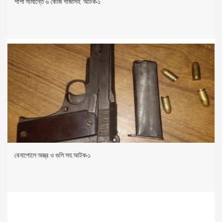
শার্শা সীমান্তে ৬ কেজি গাঁজাসহ আটক-১
বেনাপোলে অস্ত্র ও গুলি সহ আটক-১