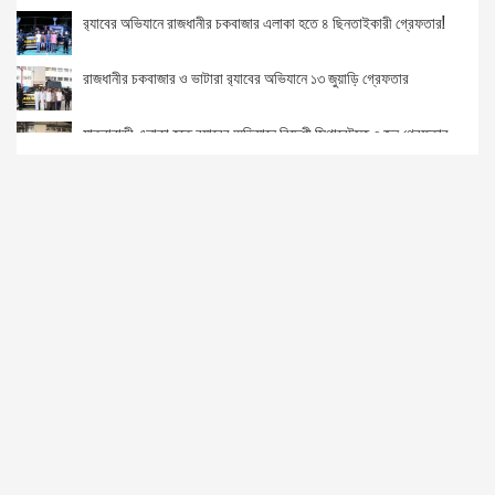
র‌্যাবের অভিযানে রাজধানীর চকবাজার এলাকা হতে ৪ ছিনতাইকারী গ্রেফতার!
রাজধানীর চকবাজার ও ভাটারা র‌্যাবের অভিযানে ১৩ জুয়াড়ি গ্রেফতার
যাত্রাবাড়ী এলাকা হতে র‌্যাবের অভিযানে বিদেশী সিগারেটসহ ৩ জন গ্রেফতার
কেরানীগঞ্জ ও রামপুরায় র‌্যাবের অভিযানে ১৮ জুয়াড়ি গ্রেফতার
কথা কাটাকাটি নিয়ে ছুরিকাঘাতে যুবক খুন।
কক্সবাজার বিমানবন্দর ইয়াবা ও বিদেশি মদের বোতলসহ এক নারী আটক।
রাজধানীর কোতয়ালীতে র‌্যাবের অভিযানে ২ মাদক ব্যবসায়ী গ্রেফতার
রামু বাঁকখালী নদীতে ড্রেজিং: শেষ পর্যন্ত নদীতেই গেল নদীর বালু
বিজিবি- মাদক কারবারি গোলাগুলি, ২ লাখ ৪০ হাজার পিছ ইয়াবা উদ্ধার!