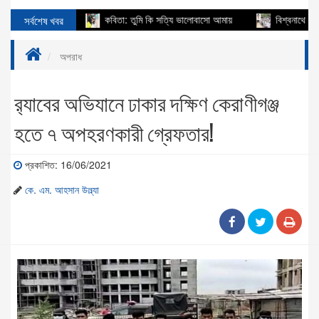
ি সাহায্য
সর্বশেষ খবর
কবিতা: তুমি কি সত্যি ভালোবাসো আমায়
বিশ্বনাথে বিএনপি নে
অপরাধ
র‌্যাবের অভিযানে ঢাকার দক্ষিণ কেরাণীগঞ্জ
হতে ৭ অপহরণকারী গ্রেফতার!
প্রকাশিত: 16/06/2021
কে. এম. আহসান উল্ল্যা