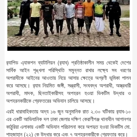
র‌্যাপিড এ্যাকশন ব্যাটালিয়ন (র‌্যাব) প্রতিষ্ঠাকালীন সময় থেকেই দেশের
সার্বিক আইন শৃঙ্খলা পরিস্থিতি সমুন্নত রাখার লক্ষ্যে সব ধরণের
অপরাধীকে আইনের আওতায় নিয়ে আসার ক্ষেত্রে অগ্রণী ভূমিকা পালন
করে আসছে। র‌্যাব নিয়মিত জঙ্গী, সন্ত্রাসী, সংঘবদ্ধ অপরাধী, অস্ত্রধারী
অপরাধী, মাদক, ছিনতাইকারীসহ অপহরন হওয়া ভিকটিম উদ্ধার ও
অপহরনকারীকে গ্রেফতরের অভিযান চালিয়ে আসছে।
এরই ধারাবাহিকতায় অদ্য ১৬ জুন অনুমানিক রাত ২.৩০ ঘটিকায় র‌্যাব-১০
এর একটি আভিযানিক দল ঢাকা জেলার দক্ষিণ কেরাণীগঞ্জ থানাধীন আগানগর
কাঠুরিয়া এলাকায় একটি অভিযান পরিচালনা করে অপহৃত হওয়া ভিকটিম মো.
শাহজাহান (২২) কে উদ্ধার করে এবং ৭ অপহরনকারীকে গ্রেফতার করে।