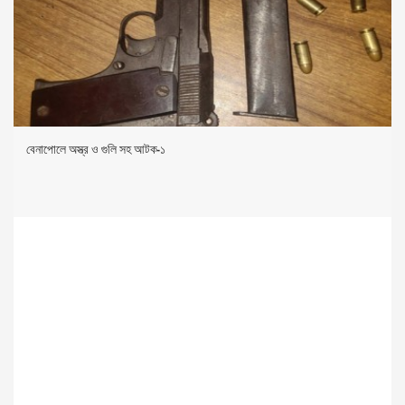
বেনাপোলে অস্ত্র ও গুলি সহ আটক-১