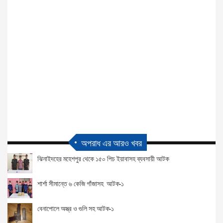
অপরাধ এর আরও খবর
ঝিনাইদহের মহেশপুর থেকে ১৫০ পিচ ইয়াবাসহ ব্যবসায়ী আটক
শার্শা সীমান্তে ৬ কেজি গাঁজাসহ আটক-১
বেনাপোলে অস্ত্র ও গুলি সহ আটক-১