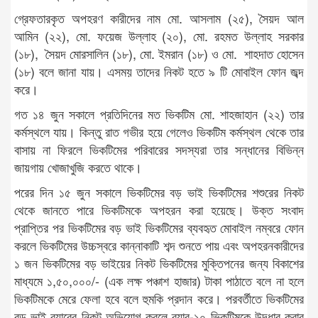
গ্রেফতারকৃত অপহরণ কারীদের নাম মো. আসলাম (২৫), সৈয়দ আল
আমিন (২২), মো. ফয়েজ উল্লাহ (২০), মো. রহমত উল্লাহ সরকার
(১৮), সৈয়দ মোরসালিন (১৮), মো. ইমরান (১৮) ও মো. শাহদাত হোসেন
(১৮) বলে জানা যায়। এসময় তাদের নিকট হতে ৯ টি মোবাইল ফোন জব্দ
করে।
গত ১৪ জুন সকালে প্রতিদিনের মত ভিকটিম মো. শাহজাহান (২২) তার
কর্মস্থলে যায়। কিন্তু রাত গভীর হয়ে গেলেও ভিকটিম কর্মস্থল থেকে তার
বাসায় না ফিরলে ভিকটিমের পরিবারের সদস্যরা তার সন্ধানের বিভিন্ন
জায়গায় খোজাখুজি করতে থাকে।
পরের দিন ১৫ জুন সকালে ভিকটিমের বড় ভাই ভিকটিমের শশুরের নিকট
থেকে জানতে পারে ভিকটিমকে অপহরন করা হয়েছে। উক্ত সংবাদ
প্রাপ্তির পর ভিকটিমের বড় ভাই ভিকটিমের ব্যবহৃত মোবাইল নম্বরে ফোন
করলে ভিকটিমের উচ্চস্বরে কান্নাকাটি শব্দ শুনতে পায় এবং অপহরনকারীদের
১ জন ভিকটিমের বড় ভাইয়ের নিকট ভিকটিমের মুক্তিপনের জন্য বিকাশের
মাধ্যমে ১,৫০,০০০/- (এক লক্ষ পঞ্চাশ হাজার) টাকা পাঠাতে বলে না হলে
ভিকটিমকে মেরে ফেলা হবে বলে হুমকি প্রদান করে। পরবর্তীতে ভিকটিমের
বড় ভাই র‌্যাবের নিকট অভিযোগ করলে ব্যার-১০ ভিকটিমকে উদ্ধার করার