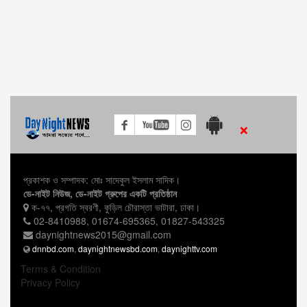
উখিয়া থানা পুলিশ কর্তৃক ইয়াবা (মাদক) সহ একজন রোহিঙ্গা নারী আটক।
ডিবি পুলিশের অভিযানে ১শত ২ লিটার চোলাই মদ উদ্ধার আটক ১০
বিজিবির অভিযানে বিপুল পরিমাণ ইয়াবা সহ মাদক কারবারি আটক
জনস্বার্থে থ্রিষ্টার মাদক সম্রাটদের দ্রুত আইনে গ্রেফতার করা হোক !
×
হরিণাকুন্ডুতে পুলিশের সঙ্গে ধস্তাধস্তি করে পালালো মাদক ব্যবসায়ীরা
প্রকাশক ও সম্পাদক: মোঃ সাদেকুল ইসলাম সাদিক।
উখিয়ায় ইয়াবার টাকা ভাগ-বাটোয়ারা নিয়ে দু'গ্রুপের সংঘর্ষে আহত-২
ডে-নাইট নিউজ, ডে-নাইট গ্রুপের একটি প্রতিষ্ঠান
ক-৭৭, প্রগতি স্বরণী, কুড়িল চৌরাস্তা ভাটারা, ঢাকা।
উখিয়ায় সাড়ে ৫ লাখ পিছ ইয়াবাসহ বালুখালী ক্যাম্পের রোহিঙ্গা হেড মাঝি আটক
02-8410988, 01674-695365, 01827-543325
daynightnews2015@gmail.com
dnnbd.com
,
daynightnewsbd.com
,
daynighttv.com
কমলনগরে কিশোরীকে গণধর্ষনের ঘটনায় গ্রেফতার ৩!
Terms & Condition
Privacy Policy
রামু জোয়ারিয়ানালা বাড়িতে ঢুকে ডাকাতি করে স্বর্ণ ও নগদ টাকা লুটপাট !