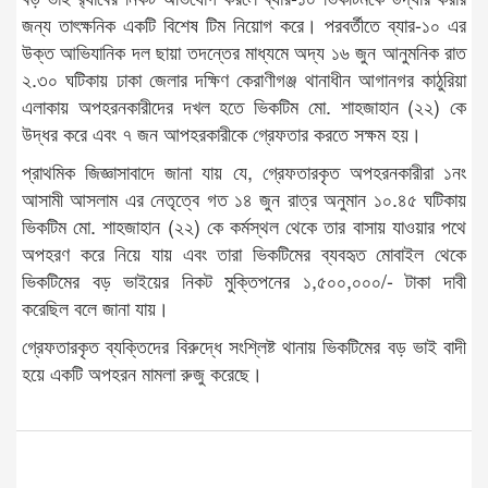
জন্য তাৎক্ষনিক একটি বিশেষ টিম নিয়োগ করে। পরবর্তীতে ব্যার-১০ এর
উক্ত আভিযানিক দল ছায়া তদন্তের মাধ্যমে অদ্য ১৬ জুন আনুমনিক রাত
২.৩০ ঘটিকায় ঢাকা জেলার দক্ষিণ কেরাণীগঞ্জ থানাধীন আগানগর কাঠুরিয়া
এলাকায় অপহরনকারীদের দখল হতে ভিকটিম মো. শাহজাহান (২২) কে
উদ্ধর করে এবং ৭ জন আপহরকারীকে গ্রেফতার করতে সক্ষম হয়।
প্রাথমিক জিজ্ঞাসাবাদে জানা যায় যে, গ্রেফতারকৃত অপহরনকারীরা ১নং
আসামী আসলাম এর নেতৃত্বে গত ১৪ জুন রাত্র অনুমান ১০.৪৫ ঘটিকায়
ভিকটিম মো. শাহজাহান (২২) কে কর্মস্থল থেকে তার বাসায় যাওয়ার পথে
অপহরণ করে নিয়ে যায় এবং তারা ভিকটিমের ব্যবহৃত মোবাইল থেকে
ভিকটিমের বড় ভাইয়ের নিকট মুক্তিপনের ১,৫০০,০০০/- টাকা দাবী
করেছিল বলে জানা যায়।
গ্রেফতারকৃত ব্যক্তিদের বিরুদ্ধে সংশ্লিষ্ট থানায় ভিকটিমের বড় ভাই বাদী
হয়ে একটি অপহরন মামলা রুজু করেছে।