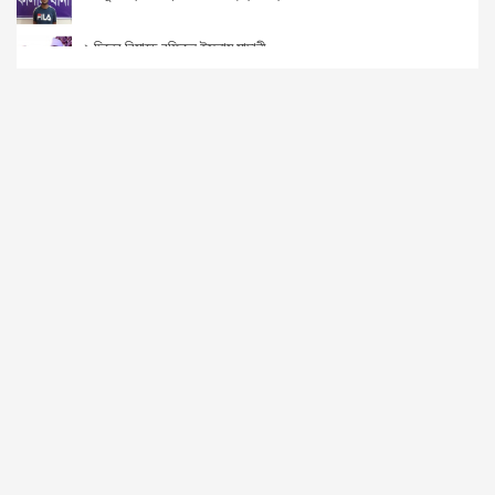
২ দিনের রিমান্ডে রফিকুল ইসলাম মাদানী
স্বামী হত্যার ১৮ বছর পর গ্রেফতার দণ্ডিত স্ত্রী
মোদির সফরবিরোধী স্ট্যাটাস দেওয়ায় কলেজছাত্র আটক
রিমান্ড শেষে কারাগারে ‘লেডি গ্যাং লিডার’ সিমি
গাজীপুরে প্রধানমন্ত্রীকে নিয়ে কটূক্তি করায় আটক ১
খুলনায় কলেজশিক্ষক হত্যায় ২ জনের মৃত্যুদণ্ড
৭৯ বার পেছালো সাগর-রুনি হত্যা মামলার তদন্ত প্রতিবেদন
ধর্ষণের শিকার নারীর ছবি পরিচয় গণমাধ্যমে প্রকাশে নিষেধাজ্ঞা হাইকোর্টের
দুদকের বারান্দায় ক্ষমতাশালী অনেককেই আসতে হয়েছে : ইকবাল মাহমুদ