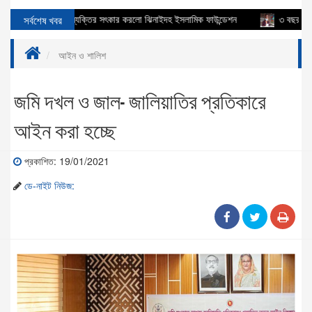
করোনায় মৃত হিন্দু ব্যক্তির সৎকার করলো ঝিনাইদহ ইসলামিক ফাউন্ডেশন
সর্বশেষ খবর
৩ বছর আগে মৃত 
আইন ও শালিশ
জমি দখল ও জাল- জালিয়াতির প্রতিকারে
আইন করা হচ্ছে
প্রকাশিত: 19/01/2021
ডে-নাইট নিউজ: