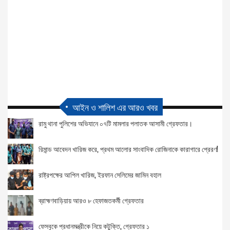
আইন ও শালিশ এর আরও খবর
রামু থানা পুলিশের অভিযানে ০৭টি মামলার পলাতক আসামী গ্রেফতার।
রিমান্ড আবেদন খারিজ করে, প্রথম আলোর সাংবাদিক রোজিনাকে কারাগারে প্রেরণ!
রাষ্ট্রপক্ষের আপিল খারিজ, ইরফান সেলিমের জামিন বহাল
ব্রাহ্মণবাড়িয়ায় আরও ৮ হেফাজতকর্মী গ্রেফতার
ফেসবুকে প্রধানমন্ত্রীকে নিয়ে কটুক্তি, গ্রেফতার ১